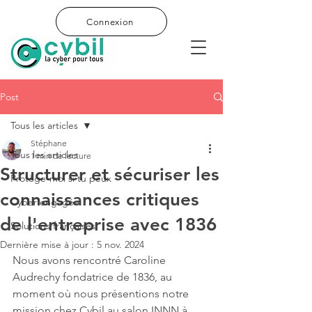
Connexion
Post
Tous les articles
Stéphane
Tous les articles
1 min de lecture
Structurer et sécuriser les
Protège-moi si tu peux
connaissances critiques
Cyber engagée
de l'entreprise avec 1836
Solutions françaises
Dernière mise à jour :
5 nov. 2024
Nous avons rencontré Caroline 
Audrechy fondatrice de 1836, au 
moment où nous présentions notre 
mission chez Cybil au salon INNN à 