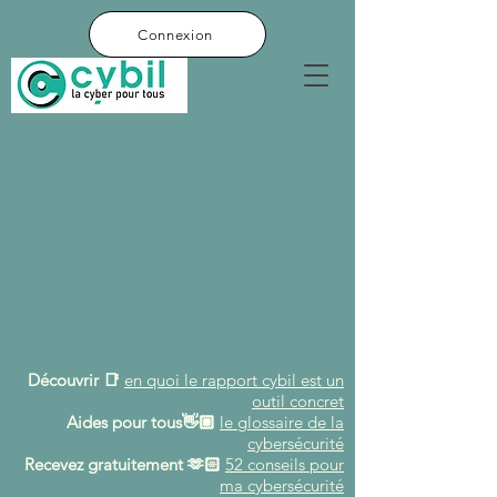
Connexion
Découvrir 📑
en quoi le rapport cybil est un
outil concret
Aides pou
r tous
👋🏼
le g
lossair
e de la
cybersécurité
Recevez gratuitement 🫶🏻
52 conseils pour
ma cybersécurit
é