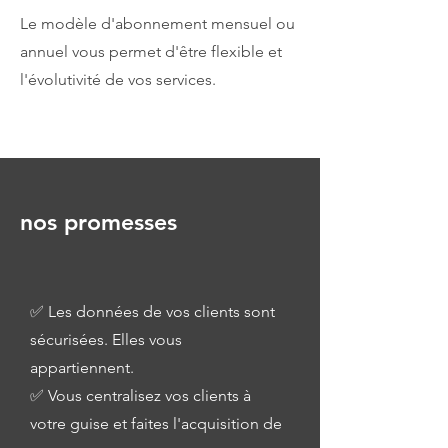
Le modèle d'abonnement mensuel ou
annuel vous permet d'être flexible et
l'évolutivité de vos services.
nos promesses
✅ Les données de vos clients sont
sécurisées. Elles vous
appartiennent.
.
✅ Vous centralisez vos clients à
votre guise et faites l'acquisition de