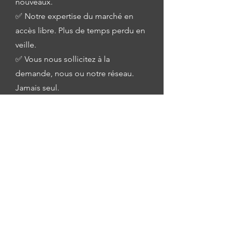
nouveaux.
✅ Notre expertise du marché en
accès libre. Plus de temps perdu en
veille.
✅ Vous nous sollicitez à la
demande, nous ou notre réseau.
Jamais seul.
✅ Vous quittez notre solution. Vous
récupérez toutes vos données.
Découvrir notre charte d'engagement
Rejoignez-nous et faites de
la cybersécurité